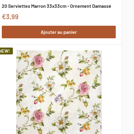
20 Serviettes Marron 33x33cm - Ornement Damassé
Prix
€3,99
de
Ajouter au panier
promotion
NEW!