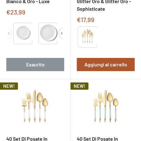
Bianco & Oro - Luxe
Glitter Oro & Glitter Oro -
Sophisticate
Prezzo
€23,99
di
Prezzo
€17,99
vendita
di
Type
Type
vendita
Esaurito
Aggiungi al carrello
NEW!
NEW!
40 Set Di Posate In
40 Set Di Posate In