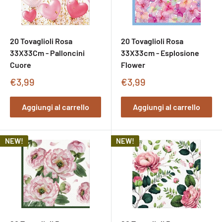
20 Tovaglioli Rosa
20 Tovaglioli Rosa
33X33Cm - Palloncini
33X33cm - Esplosione
Cuore
Flower
Prezzo
Prezzo
€3,99
€3,99
di
di
vendita
vendita
Aggiungi al carrello
Aggiungi al carrello
NEW!
NEW!