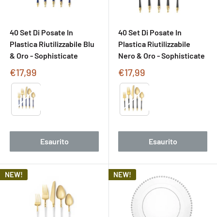
40 Set Di Posate In
40 Set Di Posate In
Plastica Riutilizzabile Blu
Plastica Riutilizzabile
& Oro - Sophisticate
Nero & Oro - Sophisticate
Prezzo
Prezzo
€17,99
€17,99
di
di
Type
Type
vendita
vendita
Esaurito
Esaurito
NEW!
NEW!