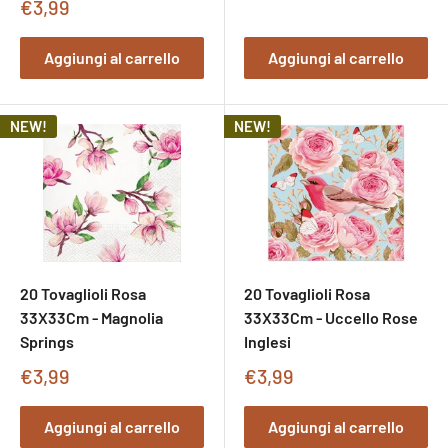
di
Prezzo
€3,99
vendita
di
vendita
Aggiungi al carrello
Aggiungi al carrello
NEW!
NEW!
20 Tovaglioli Rosa
20 Tovaglioli Rosa
33X33Cm - Magnolia
33X33Cm - Uccello Rose
Springs
Inglesi
Prezzo
Prezzo
€3,99
€3,99
di
di
vendita
vendita
Aggiungi al carrello
Aggiungi al carrello