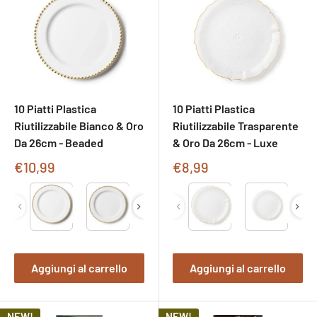
10 Piatti Plastica
10 Piatti Plastica
Riutilizzabile Bianco & Oro
Riutilizzabile Trasparente
Da 26cm - Beaded
& Oro Da 26cm - Luxe
Prezzo
Prezzo
€10,99
€8,99
di
di
Type
Type
vendita
vendita
Aggiungi al carrello
Aggiungi al carrello
NEW!
NEW!