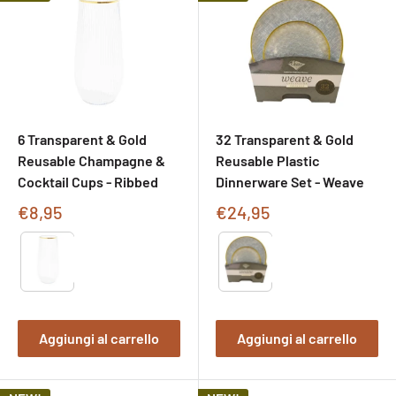
6 Transparent & Gold
32 Transparent & Gold
Reusable Champagne &
Reusable Plastic
Cocktail Cups - Ribbed
Dinnerware Set - Weave
Prezzo
Prezzo
€8,95
€24,95
di
di
Type
Type
vendita
vendita
Aggiungi al carrello
Aggiungi al carrello