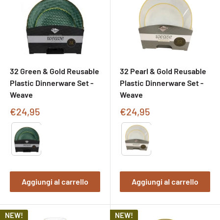
32 Green & Gold Reusable
32 Pearl & Gold Reusable
Plastic Dinnerware Set -
Plastic Dinnerware Set -
Weave
Weave
Prezzo
Prezzo
€24,95
€24,95
di
di
Type
Type
vendita
vendita
Aggiungi al carrello
Aggiungi al carrello
NEW!
NEW!