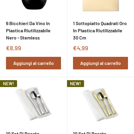
6 Bicchieri Da Vino In
1 Sottopiatto Quadrati Oro
Plastica Riutilizzabile
In Plastica Riutilizzabile
Nero - Stemless
30 Cm
Prezzo
Prezzo
€8,99
€4,99
di
di
vendita
vendita
Aggiungi al carrello
Aggiungi al carrello
NEW!
NEW!
10 Set Di Posate
10 Set Di Posate