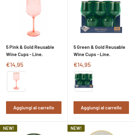
5 Pink & Gold Reusable
5 Green & Gold Reusable
Wine Cups - Line.
Wine Cups - Line.
Prezzo
Prezzo
€14,95
€14,95
di
di
Type
Type
vendita
vendita
Aggiungi al carrello
Aggiungi al carrello
NEW!
NEW!