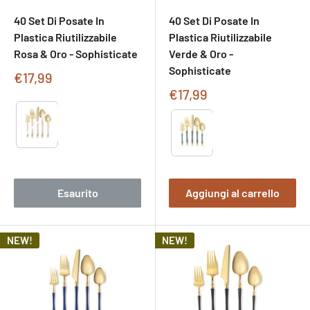
40 Set Di Posate In
40 Set Di Posate In
Plastica Riutilizzabile
Plastica Riutilizzabile
Rosa & Oro - Sophisticate
Verde & Oro -
Sophisticate
Prezzo
€17,99
di
Prezzo
€17,99
vendita
di
Type
Type
vendita
Esaurito
Aggiungi al carrello
NEW!
NEW!