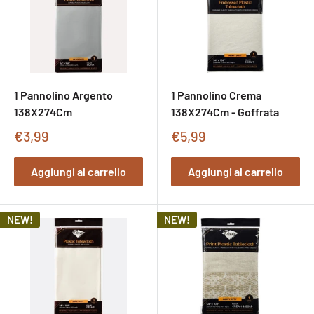
1 Pannolino Argento
1 Pannolino Crema
138X274Cm
138X274Cm - Goffrata
Prezzo
Prezzo
€3,99
€5,99
di
di
vendita
vendita
Aggiungi al carrello
Aggiungi al carrello
NEW!
NEW!