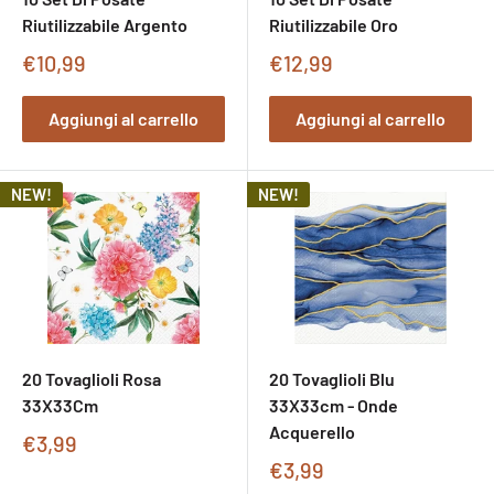
Riutilizzabile Argento
Riutilizzabile Oro
Prezzo
Prezzo
€10,99
€12,99
di
di
vendita
vendita
Aggiungi al carrello
Aggiungi al carrello
NEW!
NEW!
20 Tovaglioli Rosa
20 Tovaglioli Blu
33X33Cm
33X33cm - Onde
Acquerello
Prezzo
€3,99
di
Prezzo
€3,99
vendita
di