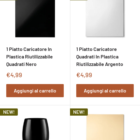
1 Piatto Caricatore In
1 Piatto Caricatore
Plastica Riutilizzabile
Quadrati In Plastica
Quadrati Nero
Riutilizzabile Argento
Prezzo
Prezzo
€4,99
€4,99
di
di
vendita
vendita
Aggiungi al carrello
Aggiungi al carrello
NEW!
NEW!