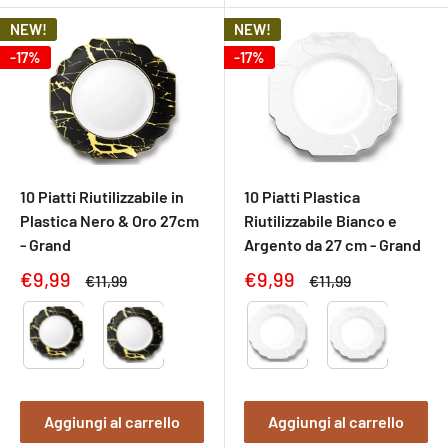
NEW!
NEW!
-17%
-17%
10 Piatti Riutilizzabile in
10 Piatti Plastica
Plastica Nero & Oro 27cm
Riutilizzabile Bianco e
- Grand
Argento da 27 cm - Grand
Prezzo
Prezzo
€9,99
€9,99
Prezzo
Prezzo
€11,99
€11,99
di
normale
di
normale
Type
Type
vendita
vendita
Aggiungi al carrello
Aggiungi al carrello