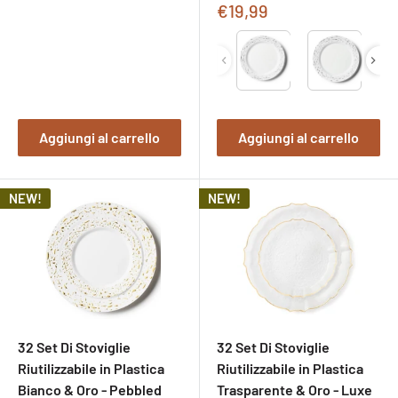
di
Prezzo
€19,99
vendita
di
Type
vendita
Aggiungi al carrello
Aggiungi al carrello
NEW!
NEW!
32 Set Di Stoviglie
32 Set Di Stoviglie
Riutilizzabile in Plastica
Riutilizzabile in Plastica
Bianco & Oro - Pebbled
Trasparente & Oro - Luxe