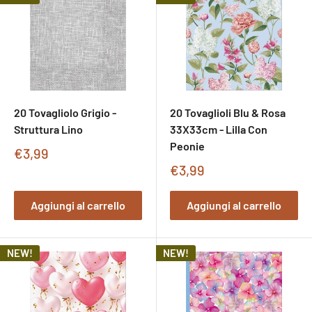
20 Tovagliolo Grigio -
20 Tovaglioli Blu & Rosa
Struttura Lino
33X33cm - Lilla Con
Peonie
Prezzo
€3,99
di
Prezzo
€3,99
vendita
di
vendita
Aggiungi al carrello
Aggiungi al carrello
NEW!
NEW!