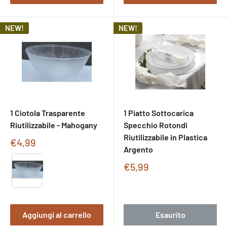
NEW!
NEW!
1 Ciotola Trasparente
1 Piatto Sottocarica
Riutilizzabile - Mahogany
Specchio Rotondi
Riutilizzabile in Plastica
Prezzo
€4,99
Argento
di
Type
vendita
Prezzo
€5,99
di
vendita
Aggiungi al carrello
Esaurito