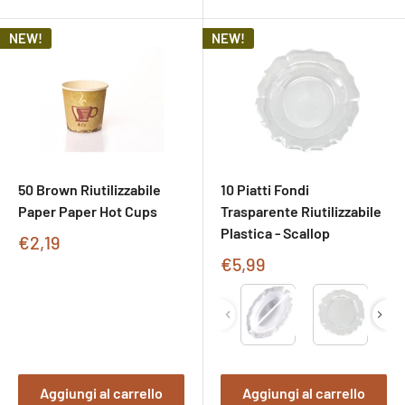
NEW!
NEW!
50 Brown Riutilizzabile
10 Piatti Fondi
Paper Paper Hot Cups
Trasparente Riutilizzabile
Plastica - Scallop
Prezzo
€2,19
di
Prezzo
€5,99
vendita
di
Type
vendita
Aggiungi al carrello
Aggiungi al carrello