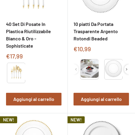
40 Set Di Posate In
10 piatti Da Portata
Plastica Riutilizzabile
Trasparente Argento
Bianco & Oro -
Rotondi Beaded
Sophisticate
Prezzo
€10,99
di
Prezzo
€17,99
vendita
di
Type
Type
vendita
Aggiungi al carrello
Aggiungi al carrello
NEW!
NEW!