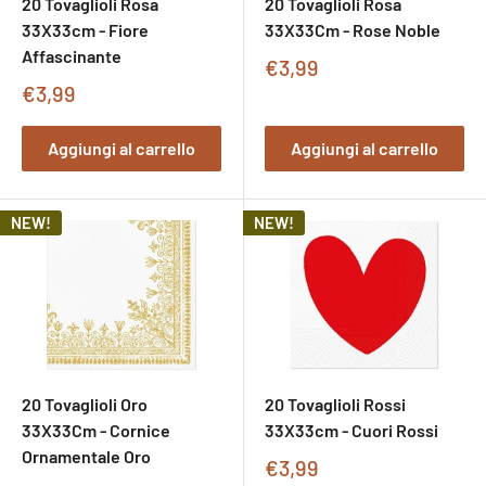
20 Tovaglioli Rosa
20 Tovaglioli Rosa
33X33cm - Fiore
33X33Cm - Rose Noble
Affascinante
Prezzo
€3,99
di
Prezzo
€3,99
vendita
di
vendita
Aggiungi al carrello
Aggiungi al carrello
NEW!
NEW!
20 Tovaglioli Oro
20 Tovaglioli Rossi
33X33Cm - Cornice
33X33cm - Cuori Rossi
Ornamentale Oro
Prezzo
€3,99