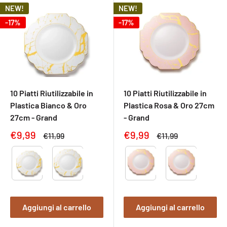
NEW!
NEW!
-17%
-17%
10 Piatti Riutilizzabile in
10 Piatti Riutilizzabile in
Plastica Bianco & Oro
Plastica Rosa & Oro 27cm
27cm - Grand
- Grand
Prezzo
Prezzo
€9,99
€9,99
Prezzo
Prezzo
€11,99
€11,99
di
normale
di
normale
Type
Type
vendita
vendita
Aggiungi al carrello
Aggiungi al carrello