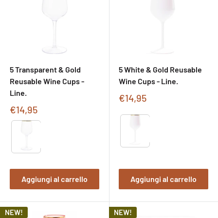
5 Transparent & Gold
5 White & Gold Reusable
Reusable Wine Cups -
Wine Cups - Line.
Line.
Prezzo
€14,95
di
Prezzo
€14,95
vendita
di
Type
Type
vendita
Aggiungi al carrello
Aggiungi al carrello
NEW!
NEW!