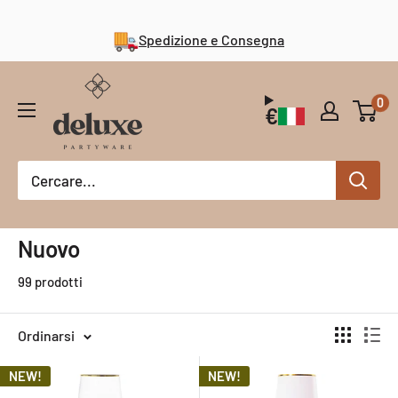
Continua
a
Spedizione e Consegna
content
Deluxe
0
Partyware
€
Nuovo
99 prodotti
Ordinarsi
NEW!
NEW!