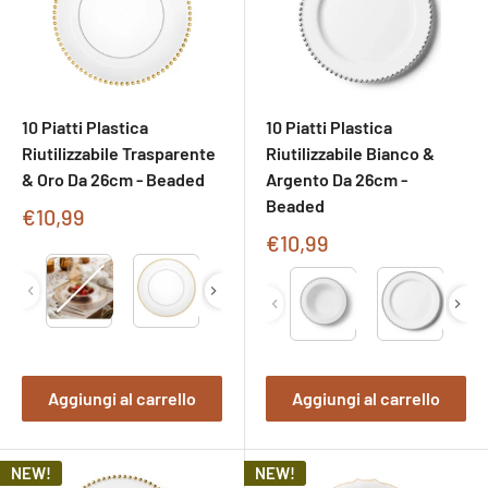
10 Piatti Plastica
10 Piatti Plastica
Riutilizzabile Trasparente
Riutilizzabile Bianco &
& Oro Da 26cm - Beaded
Argento Da 26cm -
Beaded
Prezzo
€10,99
di
Prezzo
€10,99
vendita
di
Type
Type
vendita
Aggiungi al carrello
Aggiungi al carrello
NEW!
NEW!