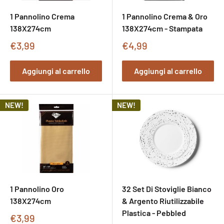
1 Pannolino Crema
1 Pannolino Crema & Oro
138X274cm
138X274cm - Stampata
Prezzo
Prezzo
€3,99
€4,99
di
di
vendita
vendita
Aggiungi al carrello
Aggiungi al carrello
NEW!
NEW!
1 Pannolino Oro
32 Set Di Stoviglie Bianco
138X274cm
& Argento Riutilizzabile
Plastica - Pebbled
Prezzo
€3,99