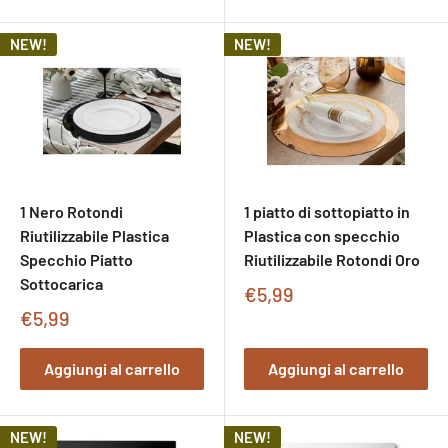
NEW!
NEW!
1 Nero Rotondi
1 piatto di sottopiatto in
Riutilizzabile Plastica
Plastica con specchio
Specchio Piatto
Riutilizzabile Rotondi Oro
Sottocarica
Prezzo
€5,99
di
Prezzo
€5,99
vendita
di
vendita
Aggiungi al carrello
Aggiungi al carrello
NEW!
NEW!