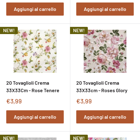
vendita
Aggiungi al carrello
Aggiungi al carrello
NEW!
NEW!
20 Tovaglioli Crema
20 Tovaglioli Crema
33X33Cm - Rose Tenere
33X33cm - Roses Glory
Prezzo
Prezzo
€3,99
€3,99
di
di
vendita
vendita
Aggiungi al carrello
Aggiungi al carrello
NEW!
NEW!