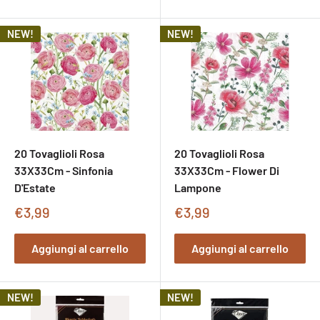
NEW!
NEW!
20 Tovaglioli Rosa
20 Tovaglioli Rosa
33X33Cm - Sinfonia
33X33Cm - Flower Di
D'Estate
Lampone
Prezzo
Prezzo
€3,99
€3,99
di
di
vendita
vendita
Aggiungi al carrello
Aggiungi al carrello
NEW!
NEW!