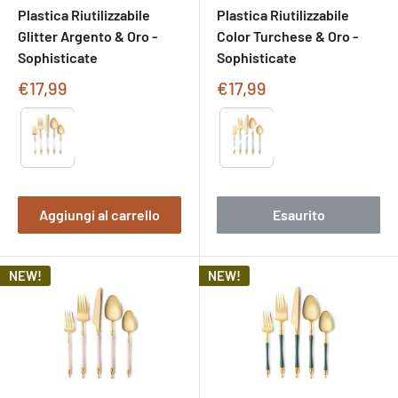
Plastica Riutilizzabile
Plastica Riutilizzabile
Glitter Argento & Oro -
Color Turchese & Oro -
Sophisticate
Sophisticate
Prezzo
Prezzo
€17,99
€17,99
di
di
Type
Type
vendita
vendita
Aggiungi al carrello
Esaurito
NEW!
NEW!