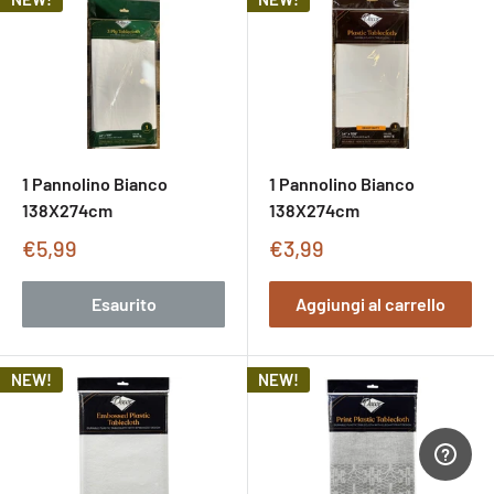
1 Pannolino Bianco
1 Pannolino Bianco
138X274cm
138X274cm
Prezzo
Prezzo
€5,99
€3,99
di
di
vendita
vendita
Esaurito
Aggiungi al carrello
NEW!
NEW!