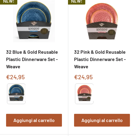
NEW!
NEW!
32 Blue & Gold Reusable
32 Pink & Gold Reusable
Plastic Dinnerware Set -
Plastic Dinnerware Set -
Weave
Weave
Prezzo
Prezzo
€24,95
€24,95
di
di
Type
Type
vendita
vendita
Aggiungi al carrello
Aggiungi al carrello