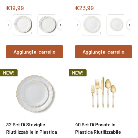
Prezzo
Prezzo
€19,99
€23,99
di
di
Type
Type
vendita
vendita
Aggiungi al carrello
Aggiungi al carrello
NEW!
NEW!
32 Set Di Stoviglie
40 Set Di Posate In
Riutilizzabile in Plastica
Plastica Riutilizzabile